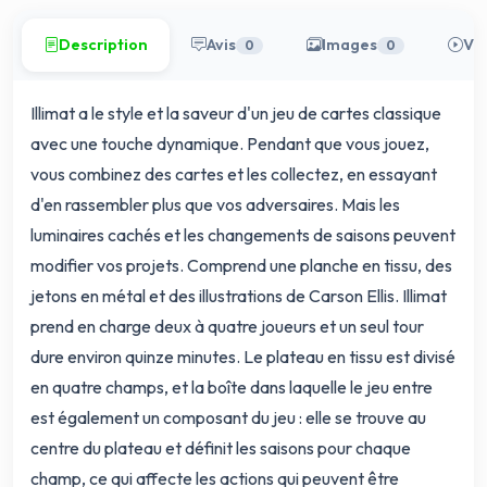
Description
Avis
Images
Vi
0
0
Illimat a le style et la saveur d'un jeu de cartes classique
avec une touche dynamique. Pendant que vous jouez,
vous combinez des cartes et les collectez, en essayant
d'en rassembler plus que vos adversaires. Mais les
luminaires cachés et les changements de saisons peuvent
modifier vos projets. Comprend une planche en tissu, des
jetons en métal et des illustrations de Carson Ellis. Illimat
prend en charge deux à quatre joueurs et un seul tour
dure environ quinze minutes. Le plateau en tissu est divisé
en quatre champs, et la boîte dans laquelle le jeu entre
est également un composant du jeu : elle se trouve au
centre du plateau et définit les saisons pour chaque
champ, ce qui affecte les actions qui peuvent être