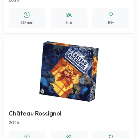
2026
30 min
3-6
10+
Château Rossignol
2026