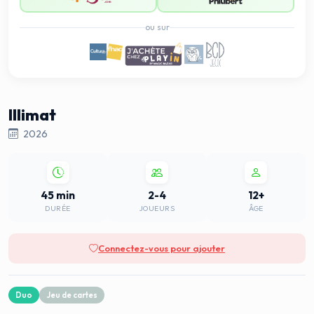
ou sur
Illimat
2026
45 min
2-4
12+
DURÉE
JOUEURS
ÂGE
Connectez-vous pour ajouter
Duo
Jeu de cartes