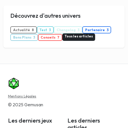
Découvrez d'autres univers
Actualité
8
Test
3
Changelog
3
Partenaire
3
Tous les articles
Bons Plans
3
Conseils
7
Mentions Légales
© 2025 Gemusan
Les derniers jeux
Les derniers
articles