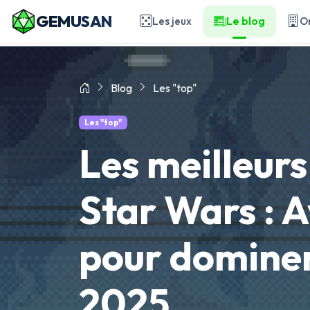
GEMUSAN
Les jeux
Le blog
O
Blog
Les "top"
Les "top"
Les meilleurs
Star Wars : A
pour dominer
2025