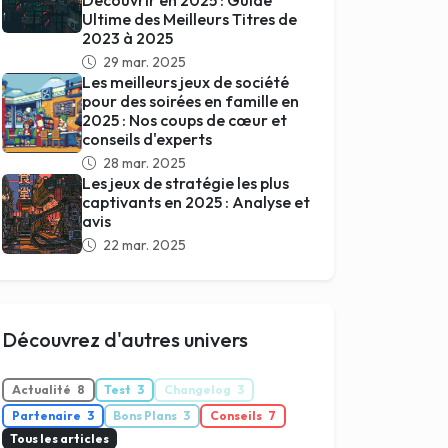
Découvrir en 2025 : Guide
Ultime des Meilleurs Titres de
2023 à 2025
29 mar. 2025
Les meilleurs jeux de société
pour des soirées en famille en
2025 : Nos coups de cœur et
conseils d'experts
28 mar. 2025
Les jeux de stratégie les plus
captivants en 2025 : Analyse et
avis
22 mar. 2025
Découvrez d'autres univers
Actualité
8
Test
3
Changelog
3
Partenaire
3
Bons Plans
3
Conseils
7
Tous les articles