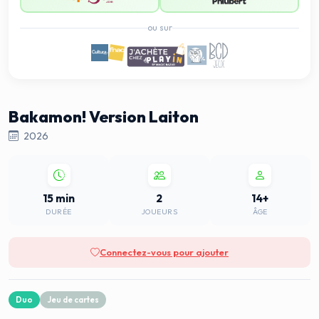
ou sur
Bakamon! Version Laiton
2026
15 min
2
14+
DURÉE
JOUEURS
ÂGE
Connectez-vous pour ajouter
Duo
Jeu de cartes