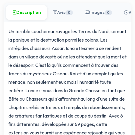
Description
Avis
Images
Vi
0
0
Un terrible cauchemar ravage les Terres du Nord, semant
la panique et la destruction parmi les colons. Les
intrépides chasseurs Assar, Iona et Esmeria se rendent
dans un village dévasté où ne les attendent que la mort et
le désespoir. C'est là qu'ils commencent à trouver des
traces du mystérieux Oiseau-Roi et d'un complot qui les
menace, non seulement eux mais l'humanité toute
entière. Lancez-vous dans la Grande Chasse en tant que
Bête ou Chasseurs qui s'affrontent au long d'une suite de
chapitres reliés entre eux et remplis de rebondissements,
de créatures fantastiques et de coups du destin. Avec 6
fins différentes, développée sur 59 pages, cette
extension vous fournit une expérience rejouable qui vous