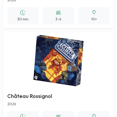
2026
30 min
3-6
10+
Château Rossignol
2026