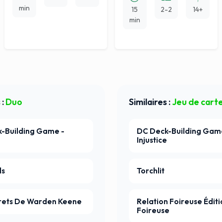
min
15
2-2
14+
min
 :
Duo
Similaires :
Jeu de cart
-Building Game -
DC Deck-Building Gam
e
Injustice
ls
Torchlit
rets De Warden Keene
Relation Foireuse Éditi
Foireuse