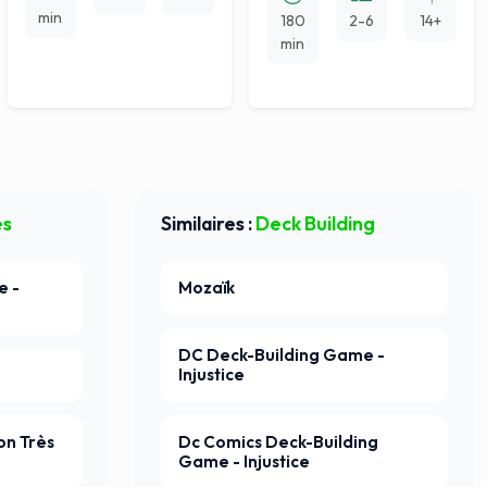
min
180
2-6
14+
min
es
Similaires :
Deck Building
e -
Mozaïk
DC Deck-Building Game -
Injustice
on Très
Dc Comics Deck-Building
Game - Injustice