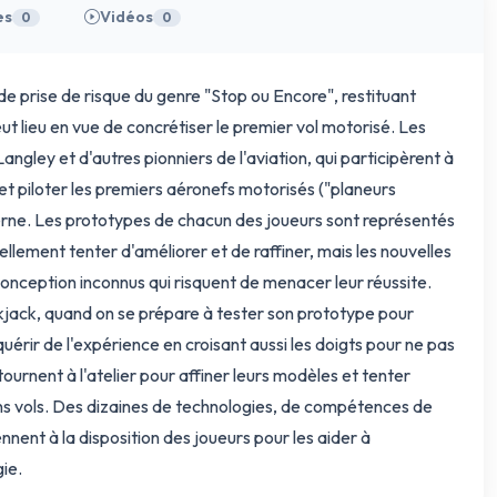
es
Vidéos
0
0
t de prise de risque du genre "Stop ou Encore", restituant
ut lieu en vue de concrétiser le premier vol motorisé. Les
angley et d'autres pionniers de l'aviation, qui participèrent à
et piloter les premiers aéronefs motorisés ("planeurs
erne. Les prototypes de chacun des joueurs sont représentés
ellement tenter d'améliorer et de raffiner, mais les nouvelles
conception inconnus qui risquent de menacer leur réussite.
ckjack, quand on se prépare à tester son prototype pour
érir de l'expérience en croisant aussi les doigts pour ne pas
tournent à l'atelier pour affiner leurs modèles et tenter
ns vols. Des dizaines de technologies, de compétences de
iennent à la disposition des joueurs pour les aider à
gie.