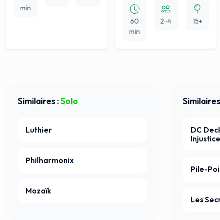
min
60
2-4
15+
min
Similaires :
Solo
Similaires
Luthier
DC Deck
Injustic
Philharmonix
Pile-Poi
Mozaïk
Les Sec