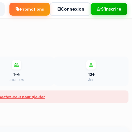
Connexion
S'inscrire
Promotions
1-4
12+
JOUEURS
ÂGE
ectez-vous pour ajouter