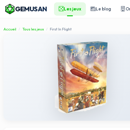
GEMUSAN
Les jeux
Le blog
O
Accueil
Tous les jeux
First In Flight