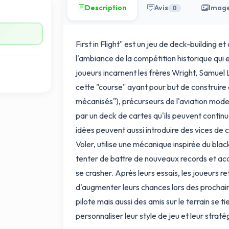
Description
Avis
Imag
0
First in Flight" est un jeu de deck-building e
l'ambiance de la compétition historique qui e
joueurs incarnent les frères Wright, Samuel L
cette "course" ayant pour but de construire 
mécanisés"), précurseurs de l'aviation mod
par un deck de cartes qu'ils peuvent continu
idées peuvent aussi introduire des vices de 
Voler, utilise une mécanique inspirée du bla
tenter de battre de nouveaux records et acqu
se crasher. Après leurs essais, les joueurs re
d'augmenter leurs chances lors des prochai
pilote mais aussi des amis sur le terrain se t
personnaliser leur style de jeu et leur straté