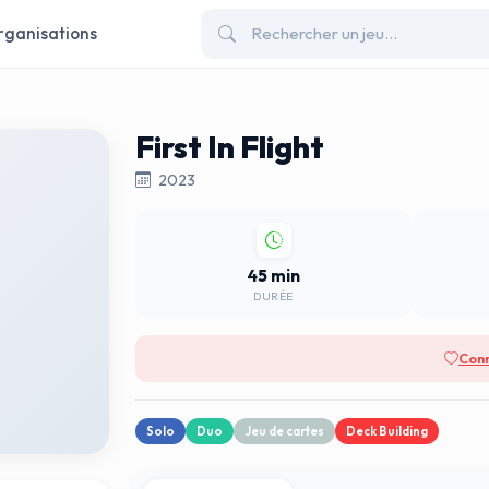
rganisations
First In Flight
2023
45 min
DURÉE
Conn
Solo
Duo
Jeu de cartes
Deck Building