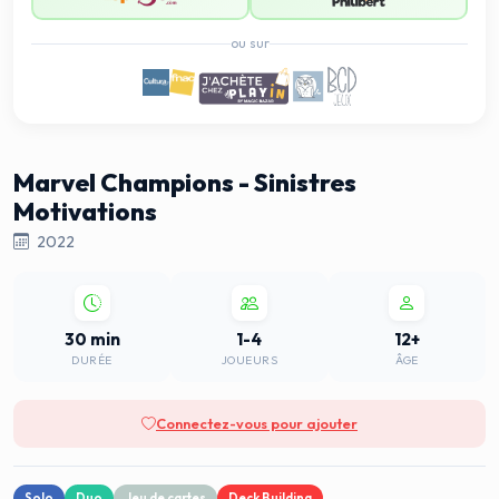
ou sur
Marvel Champions - Sinistres
Motivations
2022
30 min
1-4
12+
DURÉE
JOUEURS
ÂGE
Connectez-vous pour ajouter
Solo
Duo
Jeu de cartes
Deck Building