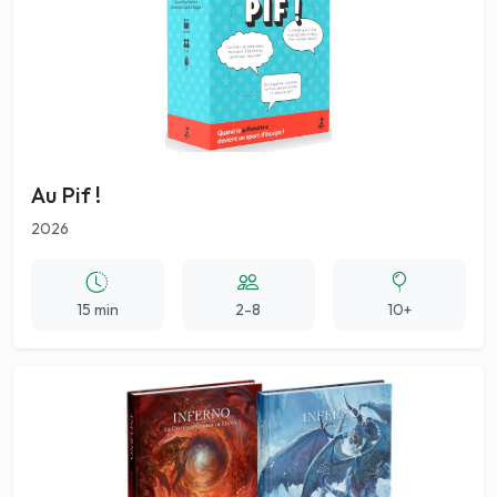
Au Pif !
2026
15 min
2-8
10+