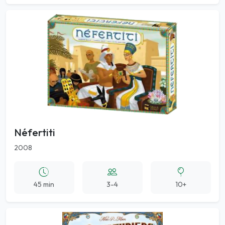
Néfertiti
2008
45 min
3-4
10+