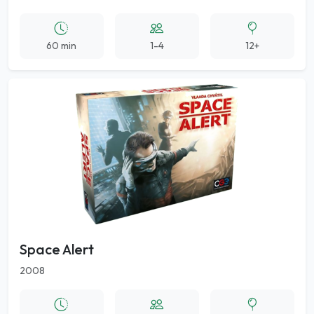
60 min
1-4
12+
Space Alert
2008