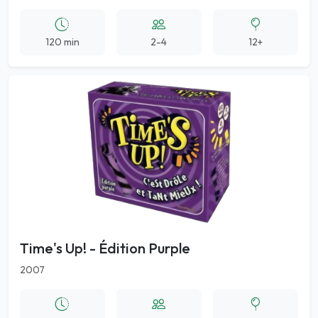
120 min
2-4
12+
Time's Up! - Édition Purple
2007