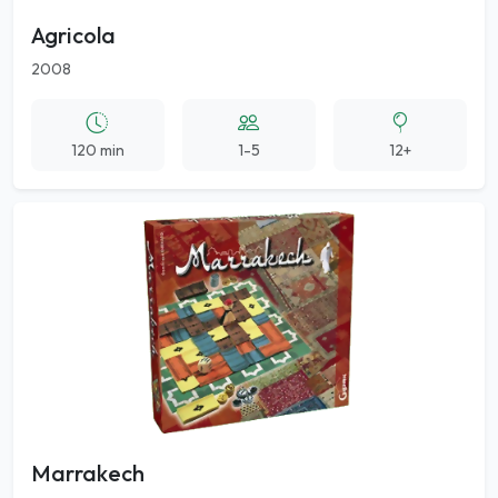
Agricola
2008
120 min
1-5
12+
Marrakech