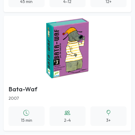
45 min
4-12
12+
Bata-Waf
2007
15 min
2-4
3+