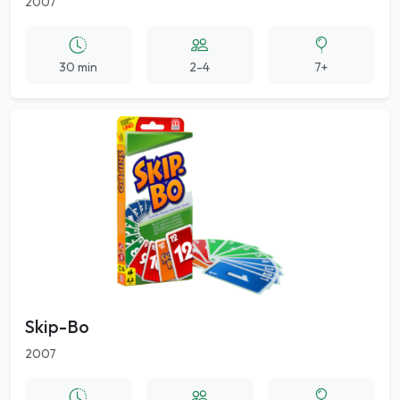
2007
30 min
2-4
7+
Skip-Bo
2007