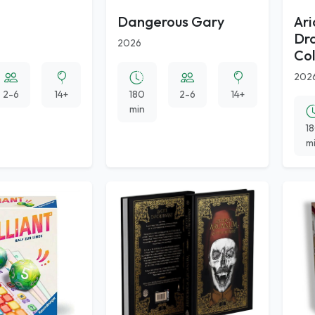
Dangerous Gary
Ari
Dra
2026
Col
202
2-6
14+
180
2-6
14+
min
1
m