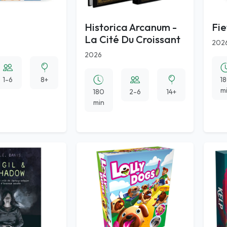
Historica Arcanum -
Fie
La Cité Du Croissant
202
2026
1-6
8+
1
m
180
2-6
14+
min