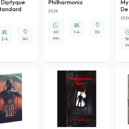
- Diptyque
Philharmonix
My 
Standard
De
2026
202
60
1-4
13+
min
2-6
14+
1
m