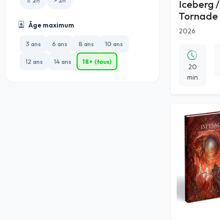
≤ 2h
> 2h
Iceberg /
Tornade 
Âge maximum
2026
3 ans
6 ans
8 ans
10 ans
12 ans
14 ans
18+ (tous)
20
min