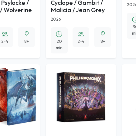
 Psylocke /
Cyclope / Gambit /
202
/ Wolverine
Malicia / Jean Grey
2026
3
m
2-4
8+
20
2-4
8+
min