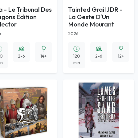
a - Le Tribunal Des
Tainted Grail JDR -
gons Édition
La Geste D'Un
lector
Monde Mourant
6
2026
80
2-6
14+
120
2-6
12+
in
min