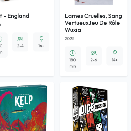
f - England
Lames Cruelles, Sang
VertueuxJeu De Rôle
6
Wuxia
2025
80
2-4
14+
in
180
2-6
14+
min