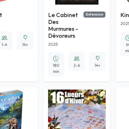
t
Le Cabinet
Ki
Extension
Des
202
Murmures -
Dévoreurs
2025
1-4
14+
6
m
180
2-6
14+
min