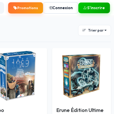
Connexion
S'inscrire
Promotions
Trier par
po
Erune Édition Ultime