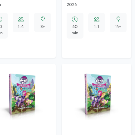
6
2026
0
1-4
8+
60
1-1
14+
in
min