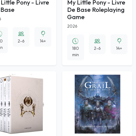
Little Pony - Livre
My Little Pony - Livre
 Base
De Base Roleplaying
Game
6
2026
80
2-6
14+
in
180
2-6
14+
min