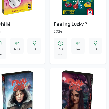
télié
Feeling Lucky ?
4
2024
0
1-10
8+
30
1-4
8+
in
min