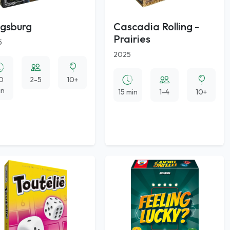
ngsburg
Cascadia Rolling -
Prairies
5
2025
0
2-5
10+
in
15 min
1-4
10+