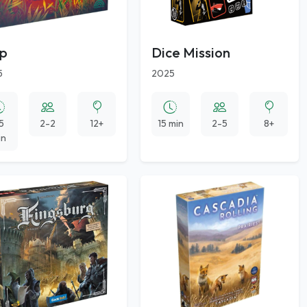
lp
Dice Mission
5
2025
5
2-2
12+
15 min
2-5
8+
in