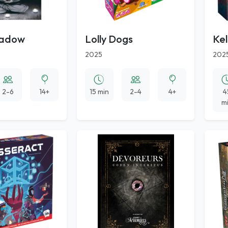
Shadow
Lolly Dogs
Ke
2025
202
2-6
14+
15 min
2-4
4+
4
m