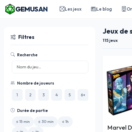
GEMUSAN
Les jeux
Le blog
Or
Jeux de 
Filtres
115 jeux
Recherche
Nombre de joueurs
1
2
3
4
5
6+
Durée de partie
≤ 15 min
≤ 30 min
≤ 1h
Marvel D