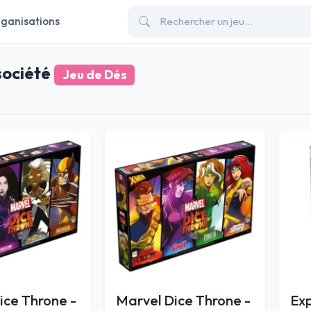
ganisations
société
Jeu de Dés
ice Throne -
Marvel Dice Throne -
Ex