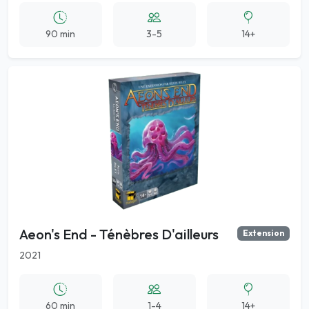
90 min
3-5
14+
Aeon's End - Ténèbres D'ailleurs
Extension
2021
60 min
1-4
14+