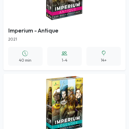
Imperium - Antique
2021
40 min
1-4
14+