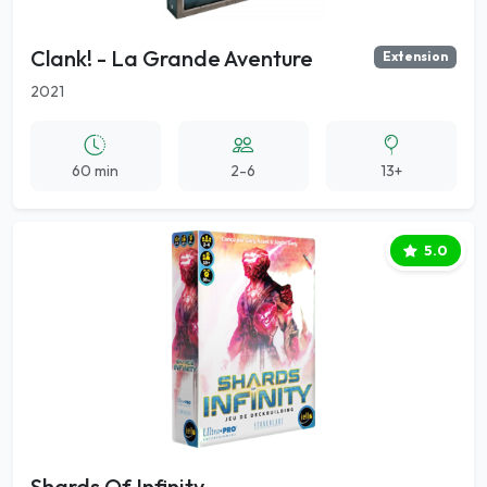
Clank! - La Grande Aventure
Extension
2021
60 min
2-6
13+
5.0
Shards Of Infinity