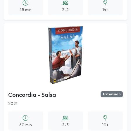
45 min
2-4
14+
Concordia - Salsa
Extension
2021
60 min
2-5
10+