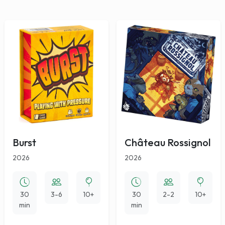
Burst
Château Rossignol
2026
2026
30
3-6
10+
30
2-2
10+
min
min