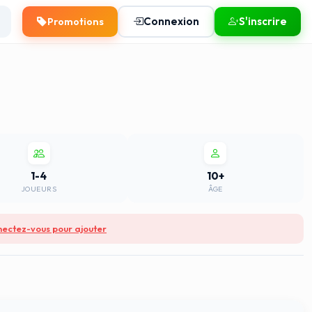
Connexion
S'inscrire
Promotions
1-4
10+
JOUEURS
ÂGE
ectez-vous pour ajouter