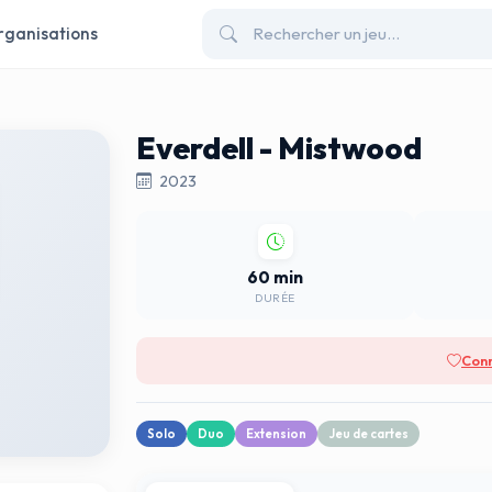
rganisations
Everdell - Mistwood
2023
60 min
DURÉE
Conn
Solo
Duo
Extension
Jeu de cartes