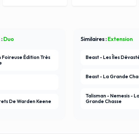
 :
Duo
Similaires :
Extension
 Foireuse Édition Très
Beast - Les Îles Dévast
e
Beast - La Grande Cha
Talisman - Nemesis - L
rets De Warden Keene
Grande Chasse