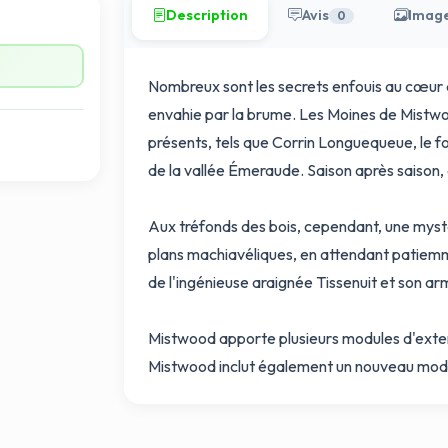
Description
Avis
Imag
0
Nombreux sont les secrets enfouis au cœur
envahie par la brume. Les Moines de Mistwoo
présents, tels que Corrin Longuequeue, le f
de la vallée Émeraude. Saison après saison, c
Aux tréfonds des bois, cependant, une mysté
plans machiavéliques, en attendant patiemmen
de l'ingénieuse araignée Tissenuit et son a
Mistwood apporte plusieurs modules d'extens
Mistwood inclut également un nouveau mode ex