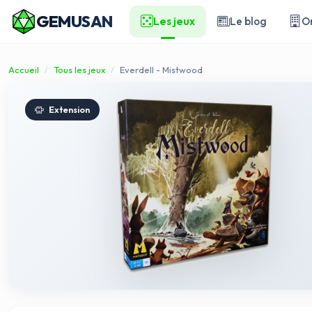
GEMUSAN
Les jeux
Le blog
O
Accueil
Tous les jeux
Everdell - Mistwood
Extension