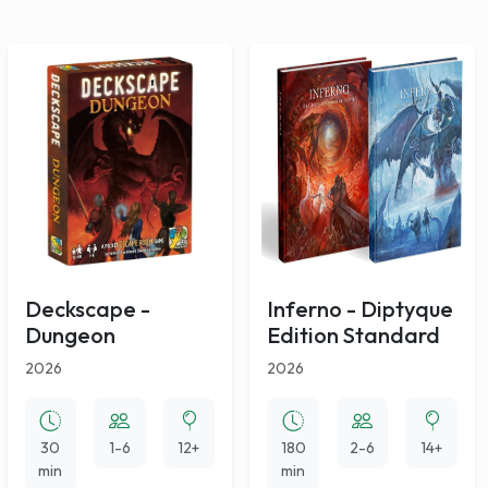
Deckscape -
Inferno - Diptyque
Dungeon
Edition Standard
2026
2026
30
1-6
12+
180
2-6
14+
min
min