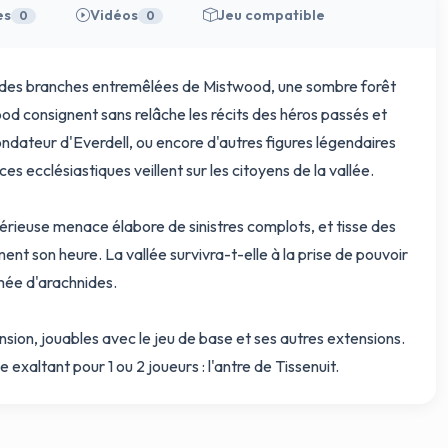
es
Vidéos
Jeu compatible
0
0
 des branches entremêlées de Mistwood, une sombre forêt
d consignent sans relâche les récits des héros passés et
ondateur d'Everdell, ou encore d'autres figures légendaires
es ecclésiastiques veillent sur les citoyens de la vallée.
rieuse menace élabore de sinistres complots, et tisse des
t son heure. La vallée survivra-t-elle à la prise de pouvoir
rmée d'arachnides.
ion, jouables avec le jeu de base et ses autres extensions.
altant pour 1 ou 2 joueurs : l'antre de Tissenuit.